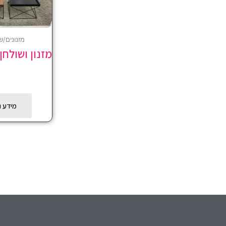
מזנונים/ש
מזנון ושולחן
מידע נ