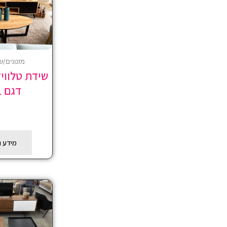
מזנונים/ש
שידת טלוויז
דגם 241
מידע נ